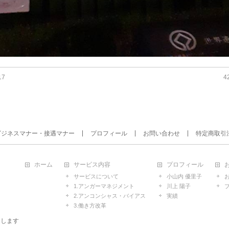
17
4
ビジネスマナー・接遇マナー
プロフィール
お問い合わせ
特定商取引
ホーム
サービス内容
プロフィール
サービスについて
小山内 優里子
1.アンガーマネジメント
川上 陽子
2.アンコンシャス・バイアス
実績
3.働き方改革
たします