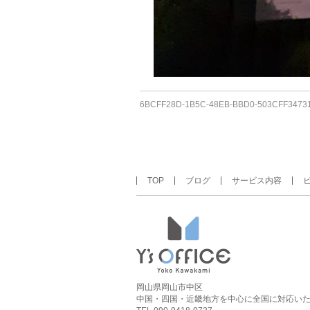
6BCFF28D-1B5C-48EB-BBD0-503CFF3473
TOP
ブログ
サービス内容
岡山県岡山市中区
中国・四国・近畿地方を中心に全国に対応い