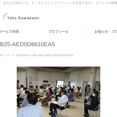
。あなたの会社にも、ビジネスコミュニケーション力を育てるY’s オフィスの研
サービス内容
プロフィール
お知らせ・ブ
BB25-AED0D6610EA5
A5
メディア
25BA6857-CCBE-44E3-BB25-AED0D6610EA5