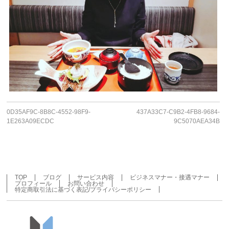
0D35AF9C-8B8C-4552-98F9-
437A33C7-C9B2-4FB8-9684-
1E263A09ECDC
9C5070AEA34B
TOP
ブログ
サービス内容
ビジネスマナー・接遇マナー
プロフィール
お問い合わせ
特定商取引法に基づく表記/プライバシーポリシー