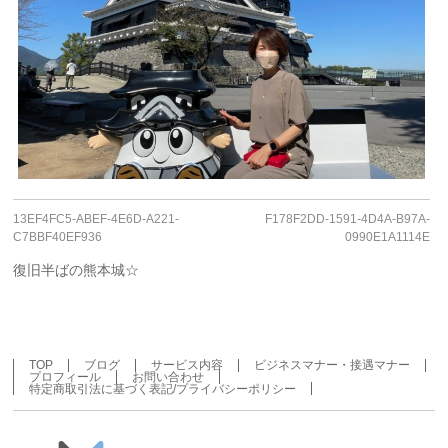
13EF4FC5-ABEF-4E6D-A221-
F178F2DD-1591-4D4A-B97A-
C7BBF40EF936
0990E1A1114E
復旧半ばの熊本城☆
TOP
ブログ
サービス内容
ビジネスマナー・接遇マナー
プロフィール
お問い合わせ
特定商取引法に基づく表記/プライバシーポリシー