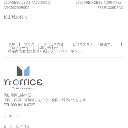
010A5E85-9BD3-4A29-88CC-
2797A9ED-2B81-4C66-A7E3-
D6C56250E6D1
F3BE1339D3A3
松山城の桜☆
TOP
ブログ
サービス内容
ビジネスマナー・接遇マナー
プロフィール
お問い合わせ
特定商取引法に基づく表記/プライバシーポリシー
岡山県岡山市中区
中国・四国・近畿地方を中心に全国に対応いたします
TEL 090-9418-0727
ホーム
サービス内容