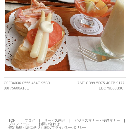
C0FB4036-0556-464E-95BB-
7AF1CB99-5D75-4CFB-9177-
88F75600A16E
EBC79B08B3CF
TOP
ブログ
サービス内容
ビジネスマナー・接遇マナー
プロフィール
お問い合わせ
特定商取引法に基づく表記/プライバシーポリシー