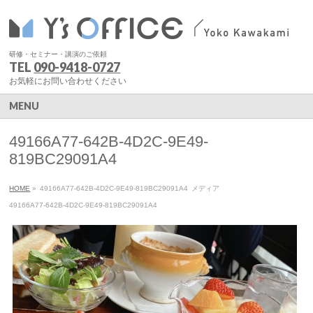
研修・セミナー・講演のご依頼
TEL
090-9418-0727
お気軽にお問い合わせください
MENU
49166A77-642B-4D2C-9E49-
819BC29091A4
HOME
»
49166A77-642B-4D2C-9E49-819BC29091A4
メディア
49166A77-642B-4D2C-9E49-819BC29091A4