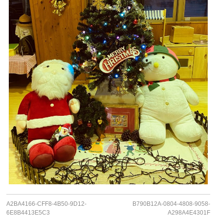
A2BA4166-CFF8-4B50-9D12-
B790B12A-0804-4808-9058-
6E8B4413E5C3
A298A4E4301F