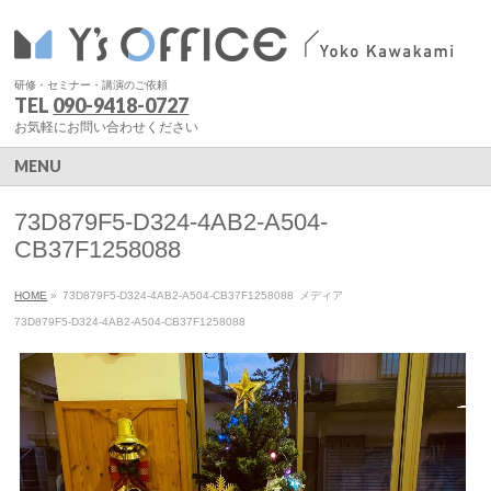
研修・セミナー・講演のご依頼
TEL
090-9418-0727
お気軽にお問い合わせください
MENU
73D879F5-D324-4AB2-A504-
CB37F1258088
HOME
»
73D879F5-D324-4AB2-A504-CB37F1258088
メディア
73D879F5-D324-4AB2-A504-CB37F1258088