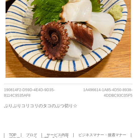
190814F2-D59D-4E4D-9D35-
1A496614-1A85-4D50-8938-
8114C9535AF8
4DDBC93C05F5
ぷりぷりコリコリのタコのぶつ切り☆
TOP
ブログ
サービス内容
ビジネスマナー・接遇マナー