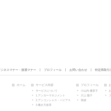
ビジネスマナー・接遇マナー
プロフィール
お問い合わせ
特定商取引
ホーム
サービス内容
プロフィール
サービスについて
小山内 優里子
1.アンガーマネジメント
川上 陽子
2.アンコンシャス・バイアス
実績
3.働き方改革