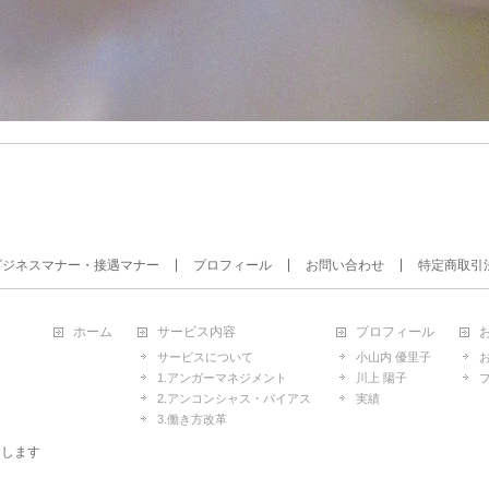
ビジネスマナー・接遇マナー
プロフィール
お問い合わせ
特定商取引
ホーム
サービス内容
プロフィール
サービスについて
小山内 優里子
1.アンガーマネジメント
川上 陽子
2.アンコンシャス・バイアス
実績
3.働き方改革
たします