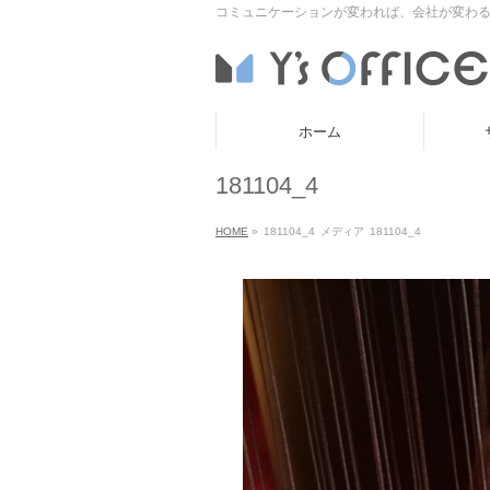
コミュニケーションが変われば、会社が変わる
ホーム
181104_4
HOME
»
181104_4
メディア
181104_4