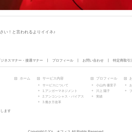
さい！と言われるよりイイネ♪
ビジネスマナー・接遇マナー
プロフィール
お問い合わせ
特定商取引
ホーム
サービス内容
プロフィール
サービスについて
小山内 優里子
1.アンガーマネジメント
川上 陽子
2.アンコンシャス・バイアス
実績
3.働き方改革
たします
Copyright ©
Y’s オフィス
All Rights Reserved.