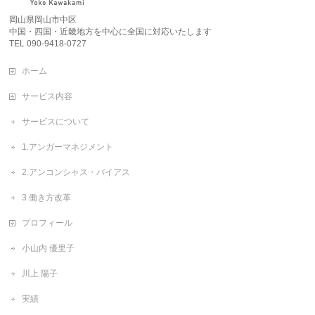
岡山県岡山市中区
中国・四国・近畿地方を中心に全国に対応いたします
TEL 090-9418-0727
ホーム
サービス内容
サービスについて
1.アンガーマネジメント
2.アンコンシャス・バイアス
3.働き方改革
プロフィール
小山内 優里子
川上 陽子
実績