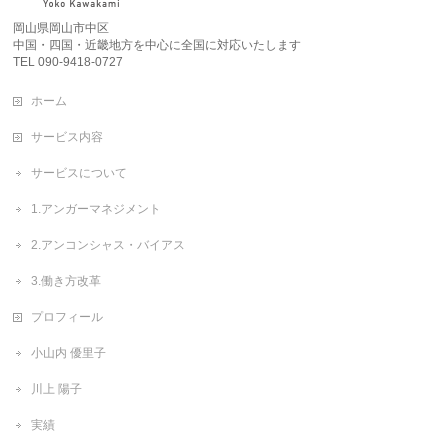
岡山県岡山市中区
中国・四国・近畿地方を中心に全国に対応いたします
TEL 090-9418-0727
ホーム
サービス内容
サービスについて
1.アンガーマネジメント
2.アンコンシャス・バイアス
3.働き方改革
プロフィール
小山内 優里子
川上 陽子
実績