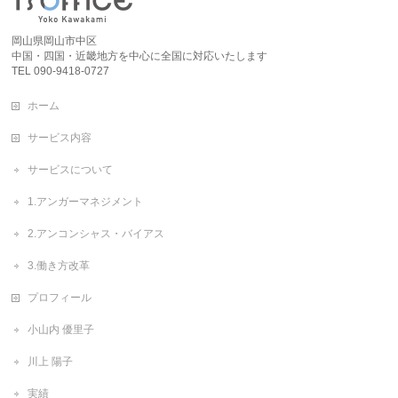
岡山県岡山市中区
中国・四国・近畿地方を中心に全国に対応いたします
TEL 090-9418-0727
ホーム
サービス内容
サービスについて
1.アンガーマネジメント
2.アンコンシャス・バイアス
3.働き方改革
プロフィール
小山内 優里子
川上 陽子
実績