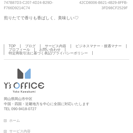
747B87D3-C207-4D24-B29D-
42CD8006-B621-4B29-8FFB-
F766D9214C74
3FD98CF2529F
煎りたてで香りも香ばしく、美味しい♡
TOP
ブログ
サービス内容
ビジネスマナー・接遇マナー
プロフィール
お問い合わせ
特定商取引法に基づく表記/プライバシーポリシー
岡山県岡山市中区
中国・四国・近畿地方を中心に全国に対応いたします
TEL 090-9418-0727
ホーム
サービス内容