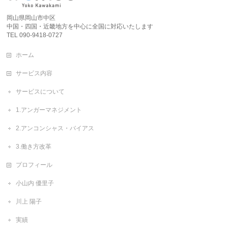
岡山県岡山市中区
中国・四国・近畿地方を中心に全国に対応いたします
TEL 090-9418-0727
ホーム
サービス内容
サービスについて
1.アンガーマネジメント
2.アンコンシャス・バイアス
3.働き方改革
プロフィール
小山内 優里子
川上 陽子
実績