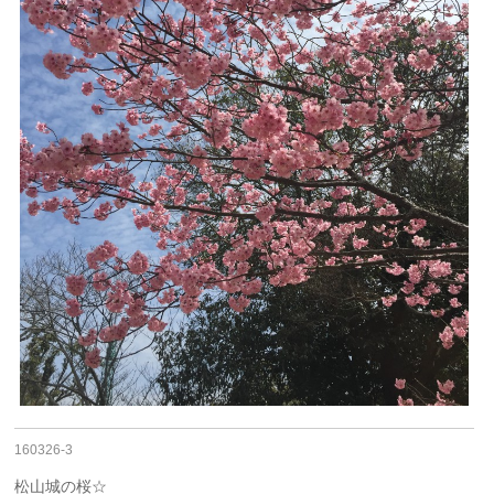
160326-3
松山城の桜☆