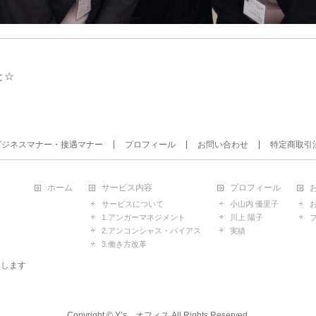
と☆
ビジネスマナー・接遇マナー
プロフィール
お問い合わせ
特定商取引
ホーム
サービス内容
プロフィール
サービスについて
小山内 優里子
1.アンガーマネジメント
川上 陽子
2.アンコンシャス・バイアス
実績
3.働き方改革
たします
Copyright ©
Y’s オフィス
All Rights Reserved.