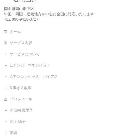
岡山県岡山市中区
中国・四国・近畿地方を中心に全国に対応いたします
TEL 090-9418-0727
ホーム
サービス内容
サービスについて
1.アンガーマネジメント
2.アンコンシャス・バイアス
3.働き方改革
プロフィール
小山内 優里子
川上 陽子
実績