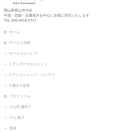
岡山県岡山市中区
中国・四国・近畿地方を中心に全国に対応いたします
TEL 090-9418-0727
ホーム
サービス内容
サービスについて
1.アンガーマネジメント
2.アンコンシャス・バイアス
3.働き方改革
プロフィール
小山内 優里子
川上 陽子
実績