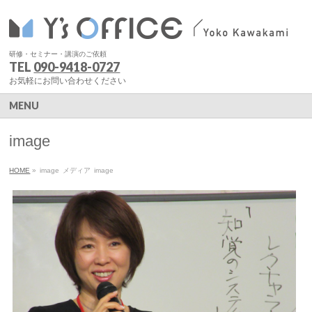
研修・セミナー・講演のご依頼
TEL
090-9418-0727
お気軽にお問い合わせください
MENU
image
HOME
»
image
メディア
image