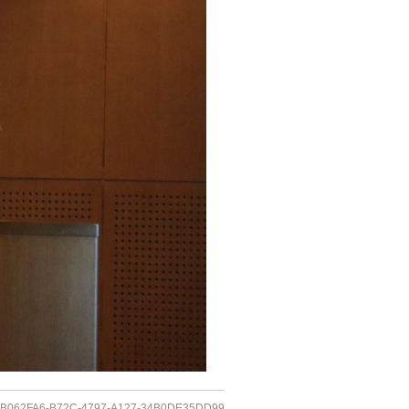
1B062FA6-B72C-4797-A127-34B0DE35DD99