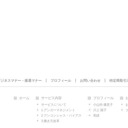
ビジネスマナー・接遇マナー
プロフィール
お問い合わせ
特定商取引
ホーム
サービス内容
プロフィール
サービスについて
小山内 優里子
1.アンガーマネジメント
川上 陽子
2.アンコンシャス・バイアス
実績
3.働き方改革