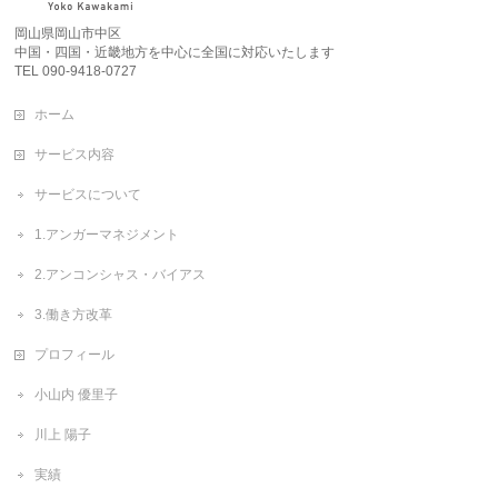
岡山県岡山市中区
中国・四国・近畿地方を中心に全国に対応いたします
TEL 090-9418-0727
ホーム
サービス内容
サービスについて
1.アンガーマネジメント
2.アンコンシャス・バイアス
3.働き方改革
プロフィール
小山内 優里子
川上 陽子
実績