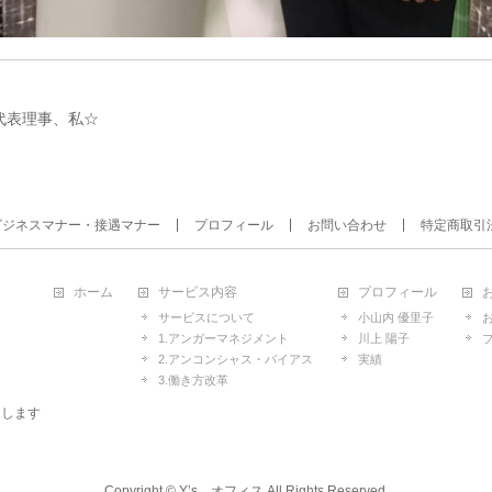
代表理事、私☆
ビジネスマナー・接遇マナー
プロフィール
お問い合わせ
特定商取引
ホーム
サービス内容
プロフィール
サービスについて
小山内 優里子
1.アンガーマネジメント
川上 陽子
2.アンコンシャス・バイアス
実績
3.働き方改革
たします
Copyright ©
Y’s オフィス
All Rights Reserved.