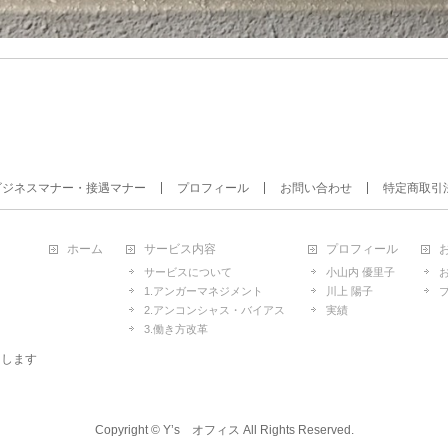
ビジネスマナー・接遇マナー
プロフィール
お問い合わせ
特定商取引
ホーム
サービス内容
プロフィール
サービスについて
小山内 優里子
1.アンガーマネジメント
川上 陽子
2.アンコンシャス・バイアス
実績
3.働き方改革
たします
Copyright ©
Y’s オフィス
All Rights Reserved.