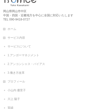
岡山県岡山市中区
中国・四国・近畿地方を中心に全国に対応いたします
TEL 090-9418-0727
ホーム
サービス内容
サービスについて
1.アンガーマネジメント
2.アンコンシャス・バイアス
3.働き方改革
プロフィール
小山内 優里子
川上 陽子
実績