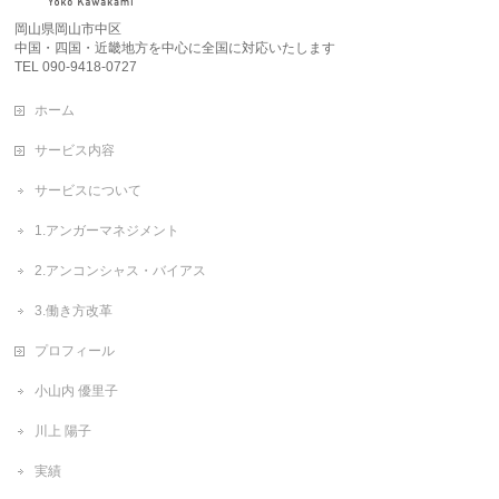
岡山県岡山市中区
中国・四国・近畿地方を中心に全国に対応いたします
TEL 090-9418-0727
ホーム
サービス内容
サービスについて
1.アンガーマネジメント
2.アンコンシャス・バイアス
3.働き方改革
プロフィール
小山内 優里子
川上 陽子
実績