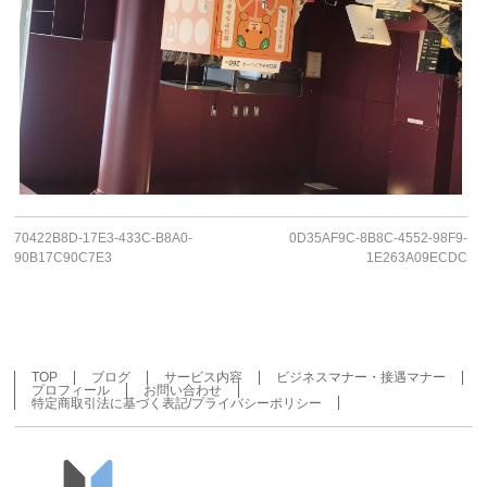
70422B8D-17E3-433C-B8A0-
0D35AF9C-8B8C-4552-98F9-
90B17C90C7E3
1E263A09ECDC
TOP
ブログ
サービス内容
ビジネスマナー・接遇マナー
プロフィール
お問い合わせ
特定商取引法に基づく表記/プライバシーポリシー