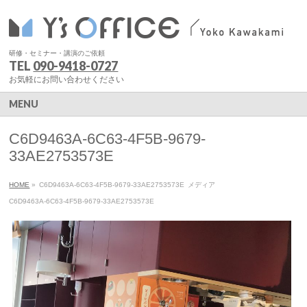
研修・セミナー・講演のご依頼
TEL
090-9418-0727
お気軽にお問い合わせください
MENU
C6D9463A-6C63-4F5B-9679-
33AE2753573E
HOME
»
C6D9463A-6C63-4F5B-9679-33AE2753573E
メディア
C6D9463A-6C63-4F5B-9679-33AE2753573E