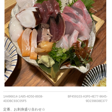
1A496614-1A85-4D50-8938-
BF459103-A3F0-4E77-9645-
4DDBC93C05F5
9D239838E377
定番、お刺身盛り合わせ☆