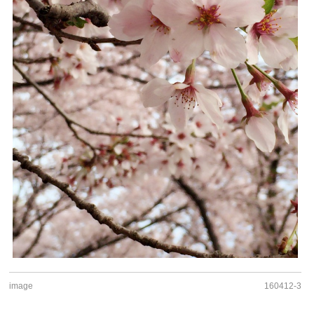
image
160412-3