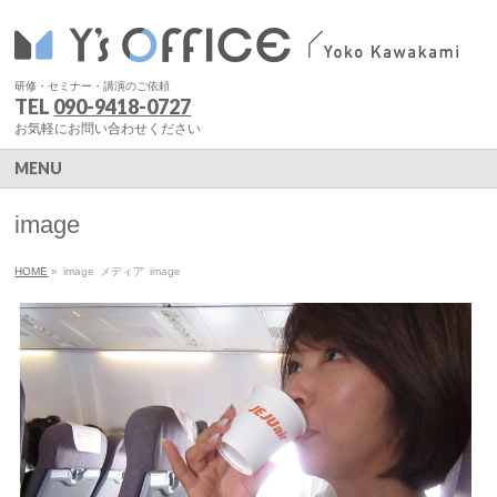
研修・セミナー・講演のご依頼
TEL
090-9418-0727
お気軽にお問い合わせください
MENU
image
HOME
»
image
メディア
image