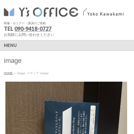
研修・セミナー・講演のご依頼
TEL
090-9418-0727
お気軽にお問い合わせください
MENU
image
HOME
»
image
メディア
image