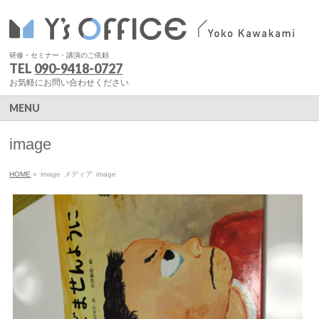
研修・セミナー・講演のご依頼
TEL
090-9418-0727
お気軽にお問い合わせください
MENU
image
HOME
»
image
メディア
image