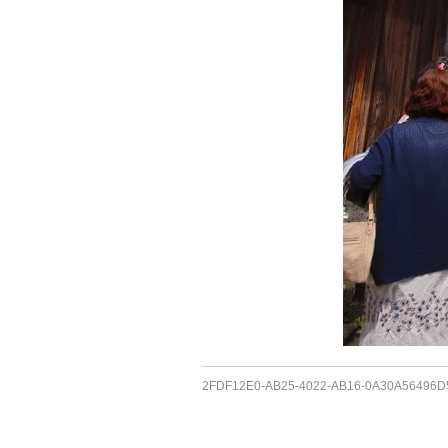
2FDF12E0-AB25-4022-AB16-0A30A56496D