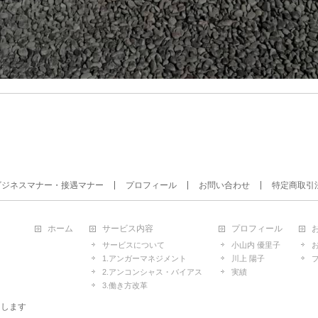
ビジネスマナー・接遇マナー
プロフィール
お問い合わせ
特定商取引
ホーム
サービス内容
プロフィール
サービスについて
小山内 優里子
1.アンガーマネジメント
川上 陽子
2.アンコンシャス・バイアス
実績
3.働き方改革
たします