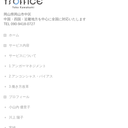
岡山県岡山市中区
中国・四国・近畿地方を中心に全国に対応いたします
TEL 090-9418-0727
ホーム
サービス内容
サービスについて
1.アンガーマネジメント
2.アンコンシャス・バイアス
3.働き方改革
プロフィール
小山内 優里子
川上 陽子
実績