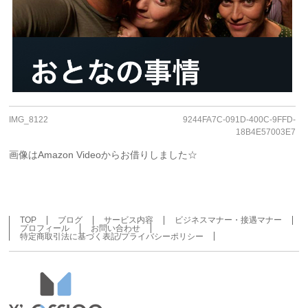
IMG_8122
9244FA7C-091D-400C-9FFD-
18B4E57003E7
画像はAmazon Videoからお借りしました☆
TOP
ブログ
サービス内容
ビジネスマナー・接遇マナー
プロフィール
お問い合わせ
特定商取引法に基づく表記/プライバシーポリシー