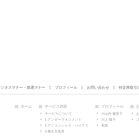
ビジネスマナー・接遇マナー
プロフィール
お問い合わせ
特定商取引
ホーム
サービス内容
プロフィール
サービスについて
小山内 優里子
1.アンガーマネジメント
川上 陽子
2.アンコンシャス・バイアス
実績
3.働き方改革