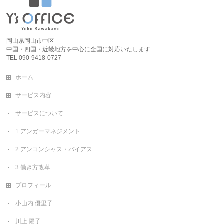
岡山県岡山市中区
中国・四国・近畿地方を中心に全国に対応いたします
TEL 090-9418-0727
ホーム
サービス内容
サービスについて
1.アンガーマネジメント
2.アンコンシャス・バイアス
3.働き方改革
プロフィール
小山内 優里子
川上 陽子