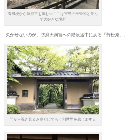
春風楼から防府市を望む☆ここは宮島の千畳閣と並ん
で大好きな場所
欠かせないのが、防府天満宮への階段途中にある「芳松庵」。
門から覗き見るお庭だけでもう別世界を感じます☆