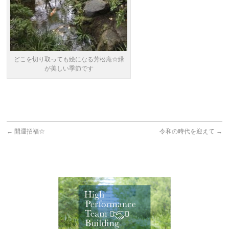
どこを切り取っても絵になる芳松庵☆緑
が美しい季節です
←
開運招福☆
令和の時代を迎えて
→