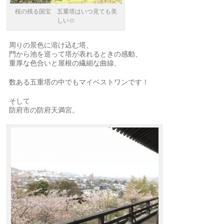
桜の残る国宝 五重塔はいつ見ても美
しい☆
周りの景色に溶け込む塔、
門から池を巡って塔が表れるときの感動、
重厚な色合いと屋根の繊細な曲線、
数ある五重塔の中でもマイベストワンです！
そして
防府市の防府天満宮。