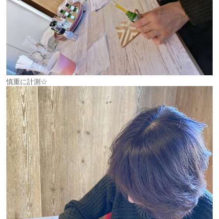
慎重に計測☆