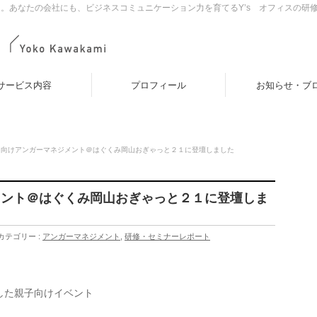
。あなたの会社にも、ビジネスコミュニケーション力を育てるY’s オフィスの研
サービス内容
プロフィール
お知らせ・ブ
マ向けアンガーマネジメント＠はぐくみ岡山おぎゃっと２１に登壇しました
メント＠はぐくみ岡山おぎゃっと２１に登壇しま
カテゴリー :
アンガーマネジメント
,
研修・セミナーレポート
した親子向けイベント