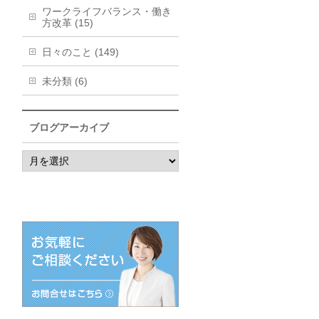
ワークライフバランス・働き
方改革 (15)
日々のこと (149)
未分類 (6)
ブログアーカイブ
ブ
ロ
グ
ア
ー
カ
イ
ブ