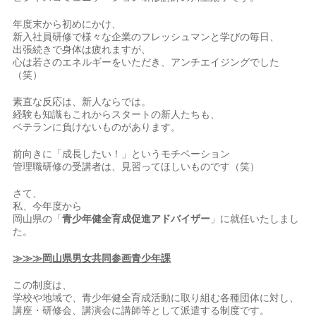
年度末から初めにかけ、
新入社員研修で様々な企業のフレッシュマンと学びの毎日、
出張続きで身体は疲れますが、
心は若さのエネルギーをいただき、アンチエイジングでした
（笑）
素直な反応は、新人ならでは。
経験も知識もこれからスタートの新人たちも、
ベテランに負けないものがあります。
前向きに「成長したい！」というモチベーション
管理職研修の受講者は、見習ってほしいものです（笑）
さて、
私、今年度から
岡山県の「
青少年健全育成促進アドバイザー
」に就任いたしまし
た。
≫≫≫岡山県男女共同参画青少年課
この制度は、
学校や地域で、青少年健全育成活動に取り組む各種団体に対し、
講座・研修会、講演会に講師等として派遣する制度です。