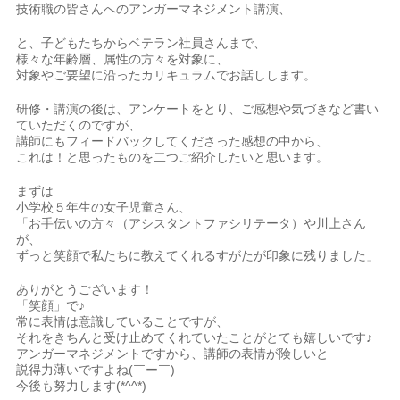
技術職の皆さんへのアンガーマネジメント講演、
と、子どもたちからベテラン社員さんまで、
様々な年齢層、属性の方々を対象に、
対象やご要望に沿ったカリキュラムでお話しします。
研修・講演の後は、アンケートをとり、ご感想や気づきなど書い
ていただくのですが、
講師にもフィードバックしてくださった感想の中から、
これは！と思ったものを二つご紹介したいと思います。
まずは
小学校５年生の女子児童さん、
「お手伝いの方々（アシスタントファシリテータ）や川上さん
が、
ずっと笑顔で私たちに教えてくれるすがたが印象に残りました」
ありがとうございます！
「笑顔」で♪
常に表情は意識していることですが、
それをきちんと受け止めてくれていたことがとても嬉しいです♪
アンガーマネジメントですから、講師の表情が険しいと
説得力薄いですよね(￣ー￣)
今後も努力します(*^^*)