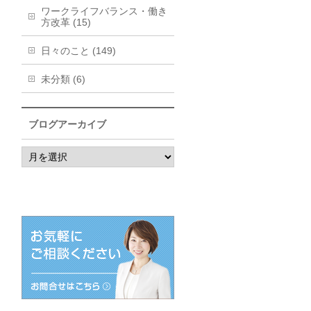
ワークライフバランス・働き
方改革 (15)
日々のこと (149)
未分類 (6)
ブログアーカイブ
ブ
ロ
グ
ア
ー
カ
イ
ブ