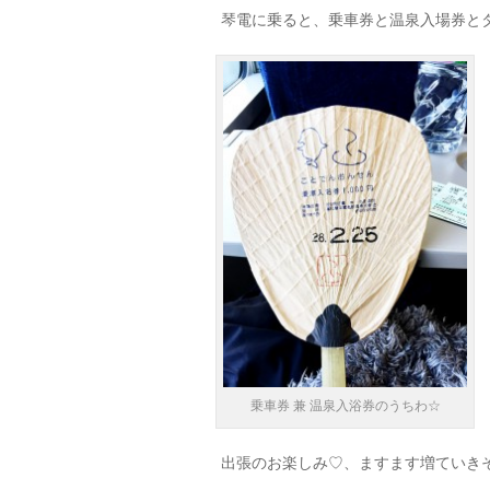
琴電に乗ると、乗車券と温泉入場券とタオル
乗車券 兼 温泉入浴券のうちわ☆
出張のお楽しみ♡、ますます増ていき