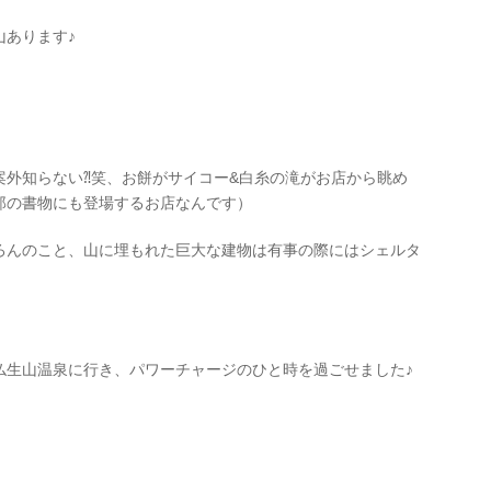
山あります♪
案外知らない⁈笑、お餅がサイコー&白糸の滝がお店から眺め
郎の書物にも登場するお店なんです）
ろんのこと、山に埋もれた巨大な建物は有事の際にはシェルタ
仏生山温泉に行き、パワーチャージのひと時を過ごせました♪