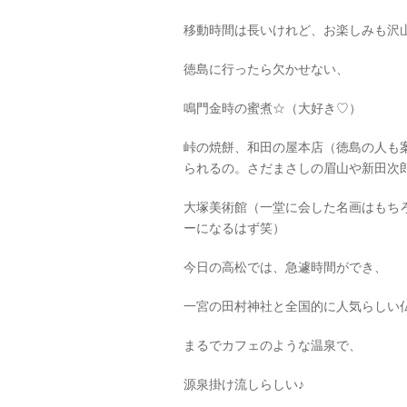
移動時間は長いけれど、お楽しみも沢
徳島に行ったら欠かせない、
鳴門金時の蜜煮☆（大好き♡）
峠の焼餅、和田の屋本店（徳島の人も
られるの。さだまさしの眉山や新田次
大塚美術館（一堂に会した名画はもち
ーになるはず笑）
今日の高松では、急遽時間ができ、
一宮の田村神社と全国的に人気らしい
まるでカフェのような温泉で、
源泉掛け流しらしい♪