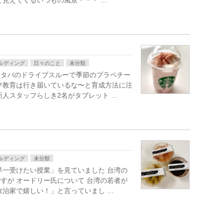
と見えてくるいつもの風景・・・ …
ルディング
日々のこと
未分類
スタバのドライブスルーで季節のプラペチー
フ教育は行き届いているな〜と育成方法に注
新人スタッフらしき2名がタブレット …
ルディング
未分類
界一受けたい授業」を見ていました 台湾の
すが オードリー氏について 台湾の若者が
政治家で嬉しい！」と言っていまし …