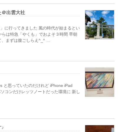
た＠出雲大社
」に行ってきました 風の時代が始まるとい
山からは特急「やくも」でおよそ３時間 早朝
、まずは腹ごしらえ^_^ …
 と思っていたのだけれど iPhone iPad
ながら パソコンだけレッツノートだった環境に 新し
♪