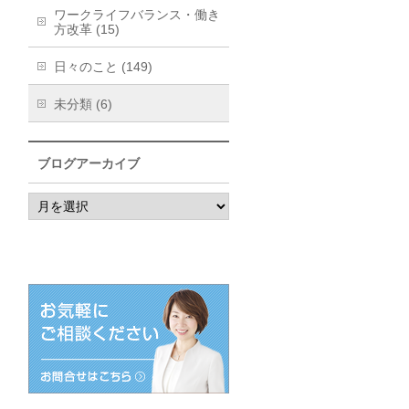
ワークライフバランス・働き
方改革 (15)
日々のこと (149)
未分類 (6)
ブログアーカイブ
ブ
ロ
グ
ア
ー
カ
イ
ブ