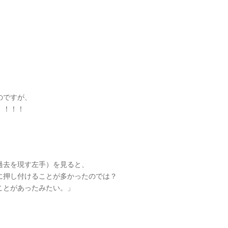
のですが、
！！！！
過去を現す左手）を見ると、
に押し付けることが多かったのでは？
ことがあったみたい。」