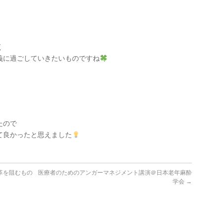
く
義に過ごしていきたいものですね
たので
て良かったと思えました
革を阻むもの
医療者のためのアンガーマネジメント講演＠日本老年麻酔
学会
→