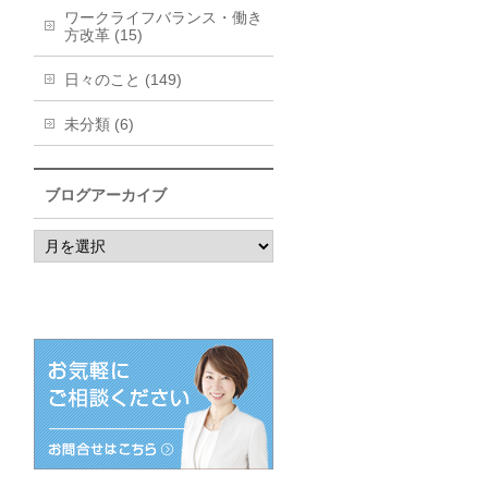
ワークライフバランス・働き
方改革 (15)
日々のこと (149)
未分類 (6)
ブログアーカイブ
ブ
ロ
グ
ア
ー
カ
イ
ブ